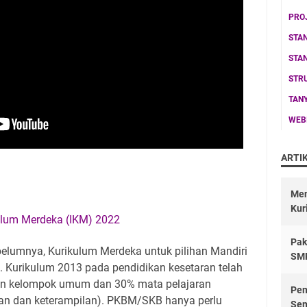
PRO
STA
STA
STR
TAN
WEB
ARTI
Men
Kur
lum Merdeka (IKM) 2022
Pak
belumnya, Kurikulum Merdeka untuk pilihan Mandiri
SM
. Kurikulum 2013 pada pendidikan kesetaran telah
an kelompok umum dan 30% mata pelajaran
Pem
n dan keterampilan). PKBM/SKB hanya perlu
Sem