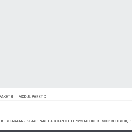
PAKET B
MODUL PAKET C
KESETARAAN - KEJAR PAKET A B DAN C HTTPS://EMODUL.KEMDIKBUD.GO.ID/ .:.