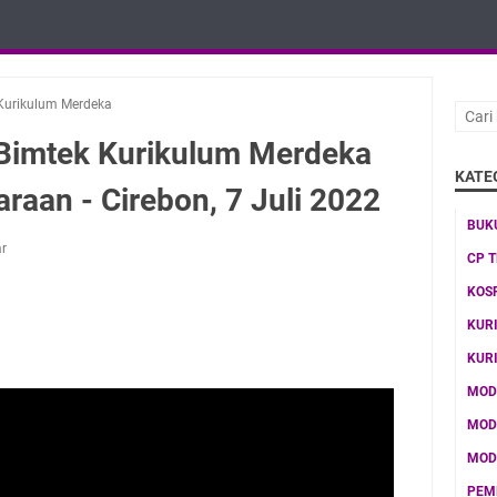
Kurikulum Merdeka
Bimtek Kurikulum Merdeka
KATE
raan - Cirebon, 7 Juli 2022
BUK
r
CP 
KOS
KUR
KUR
MOD
MOD
MOD
PEM