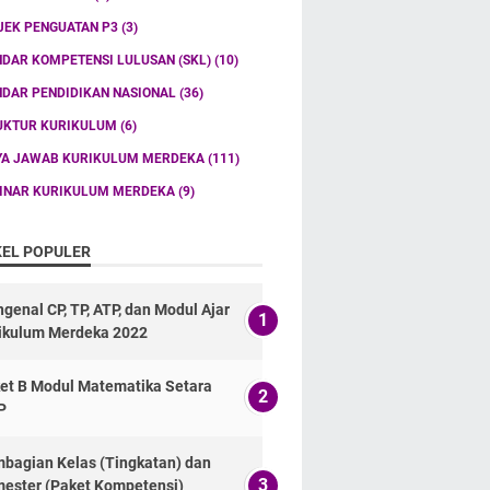
JEK PENGUATAN P3
(3)
NDAR KOMPETENSI LULUSAN (SKL)
(10)
NDAR PENDIDIKAN NASIONAL
(36)
UKTUR KURIKULUM
(6)
YA JAWAB KURIKULUM MERDEKA
(111)
INAR KURIKULUM MERDEKA
(9)
KEL POPULER
genal CP, TP, ATP, dan Modul Ajar
ikulum Merdeka 2022
et B Modul Matematika Setara
P
bagian Kelas (Tingkatan) dan
ester (Paket Kompetensi)