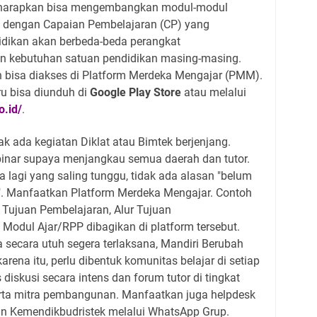
diharapkan bisa mengembangkan modul-modul
i dengan Capaian Pembelajaran (CP) yang
didikan akan berbeda-beda perangkat
an kebutuhan satuan pendidikan masing-masing.
 bisa diakses di Platform Merdeka Mengajar (PMM).
u bisa diunduh di
Google Play Store
atau melalui
o.id/
.
ak ada kegiatan Diklat atau Bimtek berjenjang.
inar supaya menjangkau semua daerah dan tutor.
a lagi yang saling tunggu, tidak ada alasan "belum
ek". Manfaatkan Platform Merdeka Mengajar. Contoh
 Tujuan Pembelajaran, Alur Tujuan
Modul Ajar/RPP dibagikan di platform tersebut.
secara utuh segera terlaksana, Mandiri Berubah
arena itu, perlu dibentuk komunitas belajar di setiap
diskusi secara intens dan forum tutor di tingkat
rta mitra pembangunan. Manfaatkan juga helpdesk
an Kemendikbudristek melalui WhatsApp Grup.