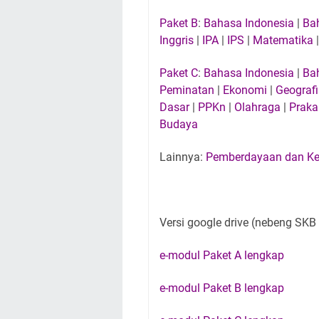
Paket B
:
Bahasa Indonesia
|
Ba
Inggris
|
IPA
|
IPS
|
Matematika
Paket C
:
Bahasa Indonesia
|
Bah
Peminatan
|
Ekonomi
|
Geografi
Dasar
|
PPKn
|
Olahraga
|
Praka
Budaya
Lainnya:
Pemberdayaan dan Ke
Versi google drive (nebeng SK
e-modul Paket A lengkap
e-modul Paket B lengkap