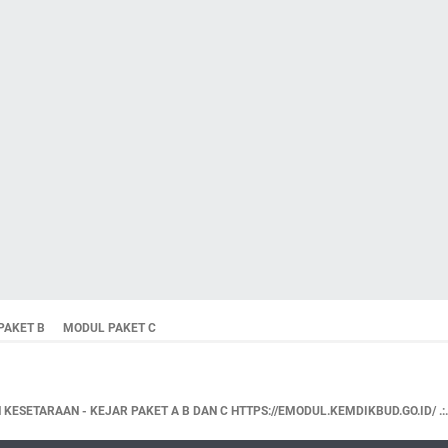
PAKET B
MODUL PAKET C
KESETARAAN - KEJAR PAKET A B DAN C HTTPS://EMODUL.KEMDIKBUD.GO.ID/ .:.