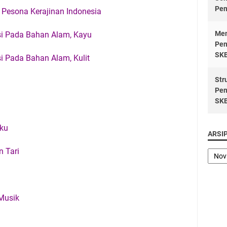
Pen
 Pesona Kerajinan Indonesia
Men
si Pada Bahan Alam, Kayu
Pen
SK
i Pada Bahan Alam, Kulit
Str
Pen
SK
hku
ARSI
 Tari
Musik