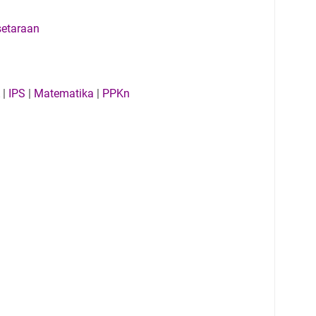
setaraan
|
IPS
|
Matematika
|
PPKn