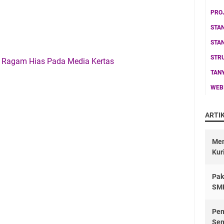
PRO
STA
STA
STR
: Ragam Hias Pada Media Kertas
TAN
WEB
ARTI
Men
Kur
Pak
SM
Pem
Sem