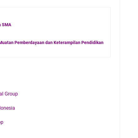
a SMA
Muatan Pemberdayaan dan Keterampilan Pendidikan
al Group
donesia
op