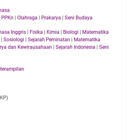
hasa
|
PPKn
|
Olahraga
|
Prakarya
|
Seni Budaya
asa Inggris
|
Fisika
|
Kimia
|
Biologi
|
Matematika
|
Sosiologi
|
Sejarah Peminatan
|
Matematika
rya dan Kewirausahaan
|
Sejarah Indonesia
|
Seni
terampilan
B KP)