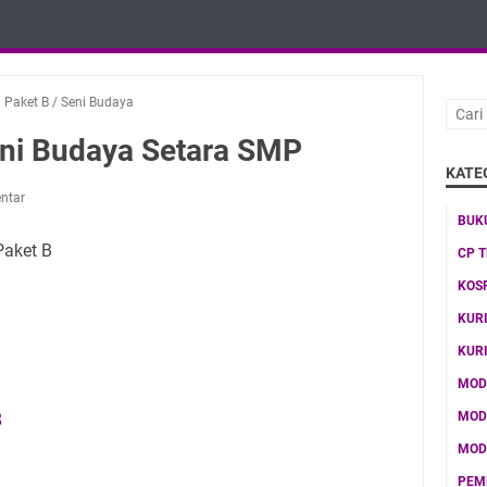
 Paket B
/
Seni Budaya
ni Budaya Setara SMP
KATE
ntar
BUK
Paket B
CP 
KOS
KUR
KUR
MOD
B
MOD
MOD
PEM