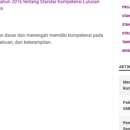
ahun 2016 tentang Standar Kompetensi Lulusan
PRO
ah
STA
STA
STR
kan dasar dan menengah memiliki kompetensi pada
etahuan, dan keterampilan.
TAN
WEB
ARTI
Men
Kur
Pak
SM
Pem
Sem