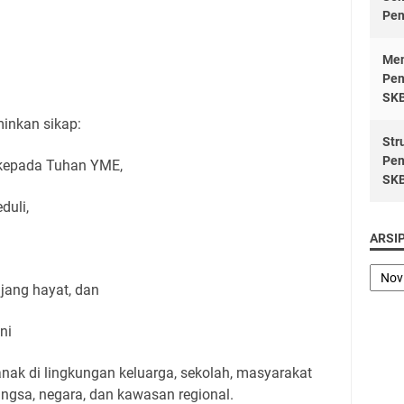
Pen
Men
Pen
SK
minkan sikap:
Str
Pen
 kepada Tuhan YME,
SK
eduli,
ARSI
njang hayat, dan
ani
ak di lingkungan keluarga, sekolah, masyarakat
angsa, negara, dan kawasan regional.