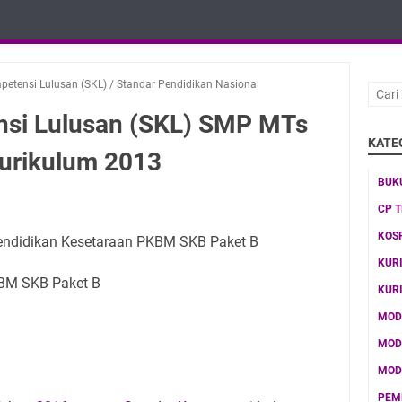
petensi Lulusan (SKL)
/
Standar Pendidikan Nasional
nsi Lulusan (SKL) SMP MTs
KATE
urikulum 2013
BUK
CP 
KOS
endidikan Kesetaraan PKBM SKB Paket B
KUR
KBM SKB Paket B
KUR
MOD
MOD
MOD
PEM