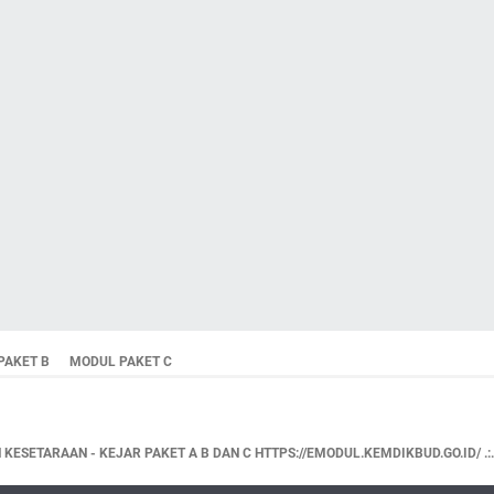
PAKET B
MODUL PAKET C
KESETARAAN - KEJAR PAKET A B DAN C HTTPS://EMODUL.KEMDIKBUD.GO.ID/ .:.