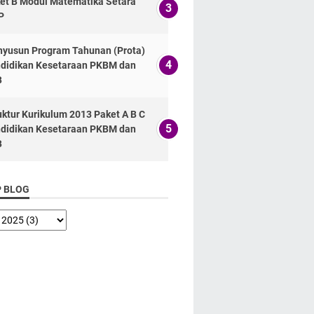
et B Modul Matematika Setara
P
yusun Program Tahunan (Prota)
didikan Kesetaraan PKBM dan
B
uktur Kurikulum 2013 Paket A B C
didikan Kesetaraan PKBM dan
B
P BLOG