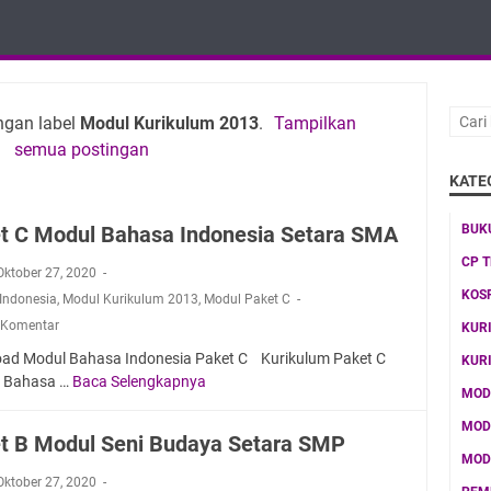
ngan label
Modul Kurikulum 2013
.
Tampilkan
semua postingan
KATE
t C Modul Bahasa Indonesia Setara SMA
BUK
CP 
 Oktober 27, 2020
KOS
Indonesia
,
Modul Kurikulum 2013
,
Modul Paket C
 Komentar
KUR
ad Modul Bahasa Indonesia Paket C Kurikulum Paket C
KUR
s Bahasa …
Baca Selengkapnya
P
MOD
a
MOD
k
t B Modul Seni Budaya Setara SMP
e
MOD
t
 Oktober 27, 2020