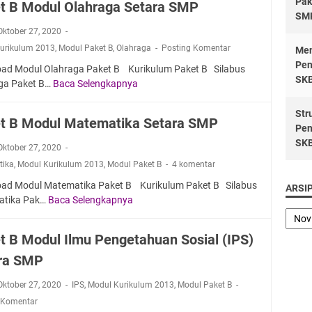
Pak
t B Modul Olahraga Setara SMP
e
P
y
e
SM
t
r
a
t
 Oktober 27, 2020
B
a
S
a
urikulum 2013
,
Modul Paket B
,
Olahraga
Posting Komentar
Men
M
k
e
r
Pen
ad Modul Olahraga Paket B Kurikulum Paket B Silabus
o
a
t
a
SK
ga Paket B…
Baca Selengkapnya
P
d
r
a
S
a
u
y
r
M
Str
k
l
a
a
A
t B Modul Matematika Setara SMP
Pen
e
P
S
S
SK
t
P
e
M
 Oktober 27, 2020
B
K
t
P
tika
,
Modul Kurikulum 2013
,
Modul Paket B
4 komentar
M
n
a
ad Modul Matematika Paket B Kurikulum Paket B Silabus
o
S
ARSI
r
atika Pak…
Baca Selengkapnya
P
d
e
a
a
u
t
S
k
l
a
M
t B Modul Ilmu Pengetahuan Sosial (IPS)
e
O
r
P
ra SMP
t
l
a
B
a
S
 Oktober 27, 2020
IPS
,
Modul Kurikulum 2013
,
Modul Paket B
M
h
M
 Komentar
o
r
P