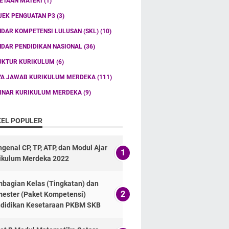
ETAAN MATERI
(1)
JEK PENGUATAN P3
(3)
NDAR KOMPETENSI LULUSAN (SKL)
(10)
NDAR PENDIDIKAN NASIONAL
(36)
UKTUR KURIKULUM
(6)
YA JAWAB KURIKULUM MERDEKA
(111)
INAR KURIKULUM MERDEKA
(9)
KEL POPULER
genal CP, TP, ATP, dan Modul Ajar
ikulum Merdeka 2022
bagian Kelas (Tingkatan) dan
ester (Paket Kompetensi)
didikan Kesetaraan PKBM SKB