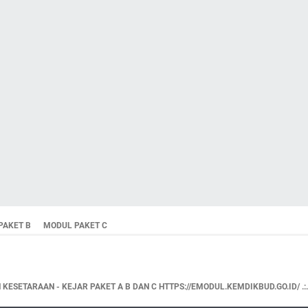
PAKET B
MODUL PAKET C
KESETARAAN - KEJAR PAKET A B DAN C HTTPS://EMODUL.KEMDIKBUD.GO.ID/ .:.