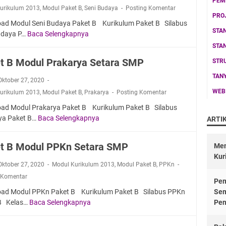
PEM
C
urikulum 2013
,
Modul Paket B
,
Seni Budaya
Posting Komentar
M
PRO
ad Modul Seni Budaya Paket B Kurikulum Paket B Silabus
o
STA
udaya P…
Baca Selengkapnya
P
d
a
u
STA
k
l
t B Modul Prakarya Setara SMP
STR
e
B
TAN
t
a
 Oktober 27, 2020
B
h
WEB
urikulum 2013
,
Modul Paket B
,
Prakarya
Posting Komentar
M
a
ad Modul Prakarya Paket B Kurikulum Paket B Silabus
o
s
ya Paket B…
Baca Selengkapnya
P
ARTI
d
a
a
u
I
k
l
n
t B Modul PPKn Setara SMP
Men
e
S
d
Kur
t
e
o
 Oktober 27, 2020
Modul Kurikulum 2013
,
Modul Paket B
,
PPKn
B
n
n
 Komentar
Pem
M
i
e
ad Modul PPKn Paket B Kurikulum Paket B Silabus PPKn
Sem
o
B
s
B Kelas…
Baca Selengkapnya
Pen
P
d
u
i
a
u
d
a
k
l
a
S