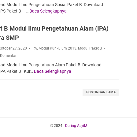
d
a
ad Modul Ilmu Pengetahuan Sosial Paket B Download
u
g
IPS Paket B …
Baca Selengkapnya
P
l
a
a
M
S
k
t B Modul Ilmu Pengetahuan Alam (IPA)
a
e
e
t
t
ra SMP
t
e
a
B
m
r
 Oktober 27, 2020
IPA
,
Modul Kurikulum 2013
,
Modul Paket B
M
a
a
 Komentar
o
t
S
d
ad Modul Ilmu Pengetahuan Alam Paket B Download
i
M
u
IPA Paket B Kur…
Baca Selengkapnya
P
k
P
l
a
a
I
k
S
l
e
e
POSTINGAN LAMA
m
t
t
u
B
a
P
M
r
e
o
a
n
d
S
© 2024 -
Daring Asyik!
g
u
M
e
l